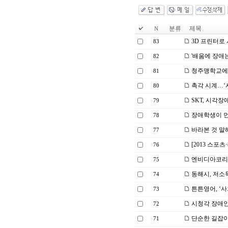
분류
제목
N
3D 프린터로 
83
'배움에 장애
82
청주맹학교에 
81
촉각 시계…‘
80
SKT, 시각장
79
장애학생이 먼
78
바라본 것 말
77
[2013 스포츠
76
엔비디아코리아
75
동해시, 저소
74
튼튼영어, ‘사
73
시청각 장애인
72
단순한 길잡이
71