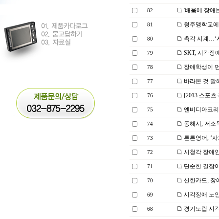
'배움에 장애
82
청주맹학교에 
81
촉각 시계…‘
80
SKT, 시각장
79
장애학생이 먼
78
바라본 것 말
77
[2013 스포츠
76
엔비디아코리아
75
동해시, 저소
74
튼튼영어, ‘사
73
시청각 장애인
72
단순한 길잡이
71
신한카드, 장
70
시각장애 노인,
69
경기도립 시각
68