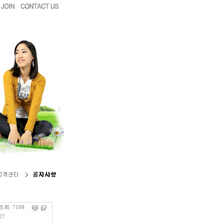
회: 7108
.27