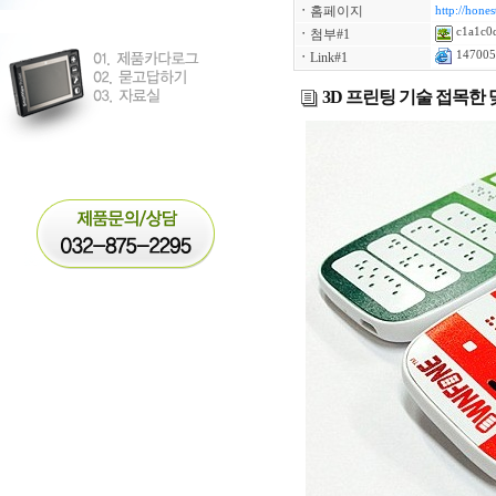
ㆍ
홈페이지
http://hones
c1a1c0d
ㆍ
첨부#1
147005
ㆍ
Link#1
3D 프린팅 기술 접목한 