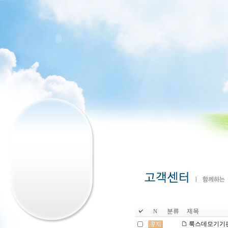
분류
제목
N
룩스데모기기