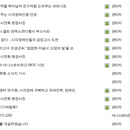
 역할 뛰어넘어 친구처럼 도와주는 파트너죠
관리자
해주는 시각장애인용 안경
관리자
 시연회 현장사진
관리자
 열린 센덱스2011행사 부스사진
관리자
는 없다…시각장애인들의 검정고시 도전'
관리자
고수 조경곤씨 "깜깜한 터널서 '소망의 빛'을 보..
관리자
 시연회 현장사진
관리자
 어니스트비전간 MOU 사진
관리자
족회 소식지 기사
관리자
관리자
터 연구원, 시각장애 극복하고 의대진학, 장애인..
관리자
 시연회 현장사진
관리자
학기기박람회1
관리자
5-2295
어니스트비
를 개설하였습니다
관리자