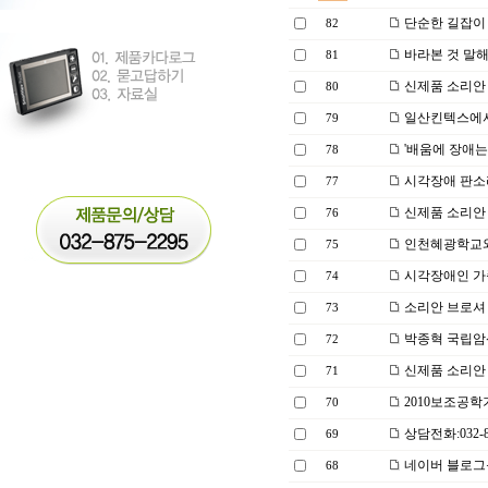
단순한 길잡이
82
바라본 것 말
81
신제품 소리안
80
일산킨텍스에서
79
'배움에 장애
78
시각장애 판소리
77
신제품 소리안
76
인천혜광학교와
75
시각장애인 가
74
소리안 브로셔
73
박종혁 국립암센
72
신제품 소리안
71
2010보조공
70
상담전화:032-87
69
네이버 블로그
68