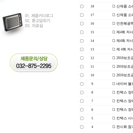
신제품 소
18
신제품 소
17
인천혜광학
16
제4회 저
15
제4회 저
14
제 4회 
13
2010보
12
2010보
11
2010보
10
네이버 블
9
킨텍스 장
8
킨텍스 장
7
킨텍스 장
6
킨텍스 시
5
전시회 참
4