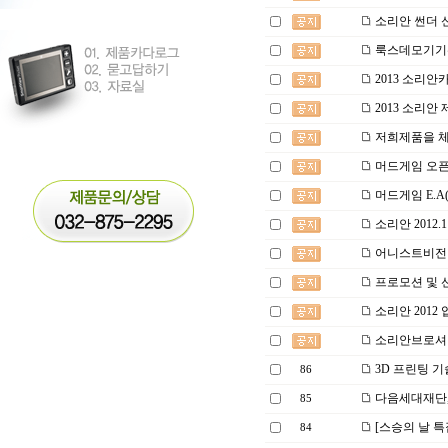
소리안 썬더 
룩스데모기기
2013 소리안
2013 소리안
저희제품을 체
머드게임 오픈
머드게임 E.A(Et
소리안 2012
어니스트비전 
프로모션 및 
소리안 2012
소리안브로셔
3D 프린팅 기
86
다음세대재단, 
85
[스승의 날 특
84