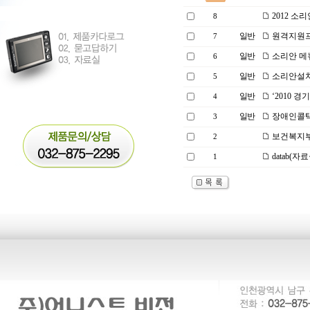
2012 소
8
일반
원격지원
7
일반
소리안 메
6
일반
소리안설치
5
일반
‘2010 
4
일반
장애인콜택
3
보건복지부
2
datab(자
1